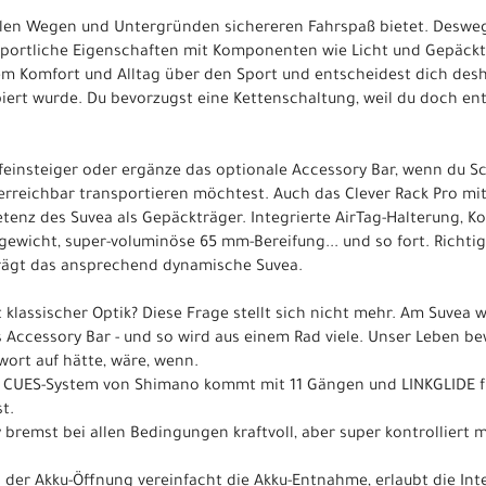
 allen Wegen und Untergründen sichereren Fahrspaß bietet. Desweg
s sportliche Eigenschaften mit Komponenten wie Licht und Gepäckt
em Komfort und Alltag über den Sport und entscheidest dich desha
piert wurde. Du bevorzugst eine Kettenschaltung, weil du doch en
feinsteiger oder ergänze das optionale Accessory Bar, wenn du Sc
rreichbar transportieren möchtest. Auch das Clever Rack Pro mit 
etenz des Suvea als Gepäckträger. Integrierte AirTag-Halterung, Ko
ewicht, super-voluminöse 65 mm-Bereifung... und so fort. Richtig 
rägt das ansprechend dynamische Suvea.
t klassischer Optik? Diese Frage stellt sich nicht mehr. Am Suvea 
 Accessory Bar - und so wird aus einem Rad viele. Unser Leben bew
twort auf hätte, wäre, wenn.
 CUES-System von Shimano kommt mit 11 Gängen und LINKGLIDE für
t.
y bremst bei allen Bedingungen kraftvoll, aber super kontrolliert
on der Akku-Öffnung vereinfacht die Akku-Entnahme, erlaubt die Int