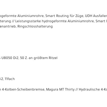
geformte Aluminiumrohre, Smart Routing für Züge, UDH Ausfallen
terung // Leistungsstarke hydrogeformte Aluminiumrohre, Smart 
menantrieb, Ringschlosshalterung
U8050 Di2, 50 Z. an größtem Ritzel
2, 11fach
e 4-Kolben-Scheibenbremse, Magura MT Thirty // Hydraulische 4-