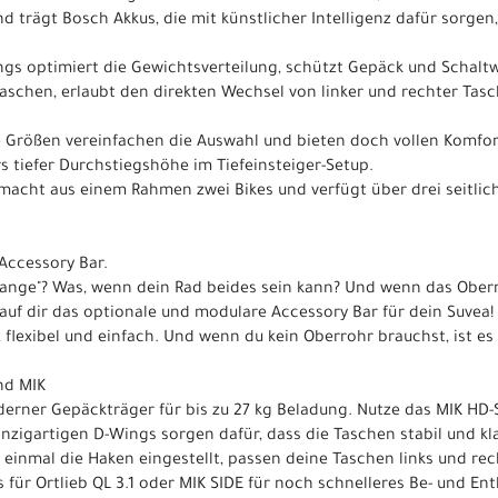
trägt Bosch Akkus, die mit künstlicher Intelligenz dafür sorgen, 
ings optimiert die Gewichtsverteilung, schützt Gepäck und Schalt
Taschen, erlaubt den direkten Wechsel von linker und rechter Ta
 Größen vereinfachen die Auswahl und bieten doch vollen Komfort
s tiefer Durchstiegshöhe im Tiefeinsteiger-Setup.
 macht aus einem Rahmen zwei Bikes und verfügt über drei seitli
 Accessory Bar.
Stange"? Was, wenn dein Rad beides sein kann? Und wenn das Obe
Kauf dir das optionale und modulare Accessory Bar für dein Suvea
z flexibel und einfach. Und wenn du kein Oberrohr brauchst, ist es 
nd MIK
oderner Gepäckträger für bis zu 27 kg Beladung. Nutze das MIK HD
einzigartigen D-Wings sorgen dafür, dass die Taschen stabil und kl
u einmal die Haken eingestellt, passen deine Taschen links und r
für Ortlieb QL 3.1 oder MIK SIDE für noch schnelleres Be- und Ent