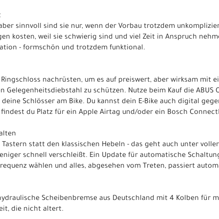
t
 aber sinnvoll sind sie nur, wenn der Vorbau trotzdem unkomplizie
n kosten, weil sie schwierig sind und viel Zeit in Anspruch nehme
ation - formschön und trotzdem funktional.
 Ringschloss nachrüsten, um es auf preiswert, aber wirksam mit 
n Gelegenheitsdiebstahl zu schützen. Nutze beim Kauf die ABUS
e deine Schlösser am Bike. Du kannst dein E-Bike auch digital geg
findest du Platz für ein Apple Airtag und/oder ein Bosch Connec
alten
 Tastern statt den klassischen Hebeln - das geht auch unter voll
eniger schnell verschleißt. Ein Update für automatische Schaltun
frequenz wählen und alles, abgesehen vom Treten, passiert autom
 hydraulische Scheibenbremse aus Deutschland mit 4 Kolben für m
t, die nicht altert.