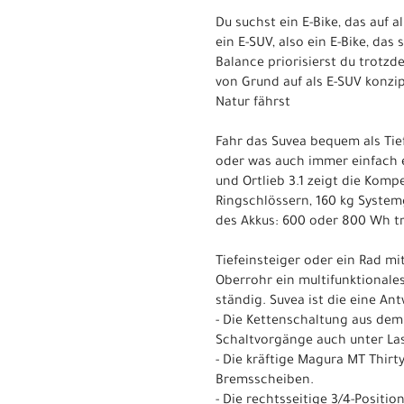
Du suchst ein E-Bike, das auf
ein E-SUV, also ein E-Bike, da
Balance priorisierst du trotzd
von Grund auf als E-SUV konzi
Natur fährst
Fahr das Suvea bequem als Tie
oder was auch immer einfach e
und Ortlieb 3.1 zeigt die Komp
Ringschlössern, 160 kg Systemg
des Akkus: 600 oder 800 Wh t
Tiefeinsteiger oder ein Rad mi
Oberrohr ein multifunktionales
ständig. Suvea ist die eine An
- Die Kettenschaltung aus dem
Schaltvorgänge auch unter Las
- Die kräftige Magura MT Thirt
Bremsscheiben.
- Die rechtsseitige 3/4-Positi