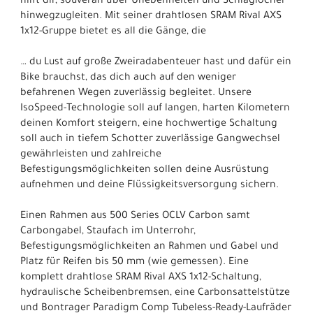
hilft dir, souverän über Unebenheiten und Schlaglöcher
hinwegzugleiten. Mit seiner drahtlosen SRAM Rival AXS
1x12-Gruppe bietet es all die Gänge, die
… du Lust auf große Zweiradabenteuer hast und dafür ein
Bike brauchst, das dich auch auf den weniger
befahrenen Wegen zuverlässig begleitet. Unsere
IsoSpeed-Technologie soll auf langen, harten Kilometern
deinen Komfort steigern, eine hochwertige Schaltung
soll auch in tiefem Schotter zuverlässige Gangwechsel
gewährleisten und zahlreiche
Befestigungsmöglichkeiten sollen deine Ausrüstung
aufnehmen und deine Flüssigkeitsversorgung sichern.
Einen Rahmen aus 500 Series OCLV Carbon samt
Carbongabel, Staufach im Unterrohr,
Befestigungsmöglichkeiten an Rahmen und Gabel und
Platz für Reifen bis 50 mm (wie gemessen). Eine
komplett drahtlose SRAM Rival AXS 1x12-Schaltung,
hydraulische Scheibenbremsen, eine Carbonsattelstütze
und Bontrager Paradigm Comp Tubeless-Ready-Laufräder