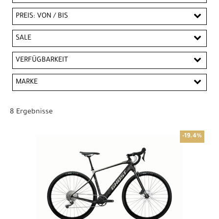
PREIS: VON / BIS
EUR
SALE
EUR
SALE
VERFÜGBARKEIT
PREISFILTER ANWENDEN
MARKE
GHOST
Trek
8 Ergebnisse
-19.4%