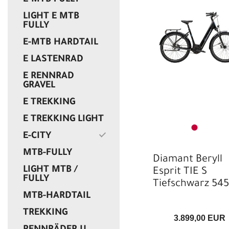
E-MTB FULLY
EUR
LIGHT E MTB
FULLY
E-MTB HARDTAIL
E LASTENRAD
E RENNRAD
GRAVEL
E TREKKING
E TREKKING LIGHT
E-CITY
MTB-FULLY
Diamant Beryll
LIGHT MTB /
Esprit TIE S
FULLY
Tiefschwarz 5
MTB-HARDTAIL
TREKKING
3.899,00 EUR