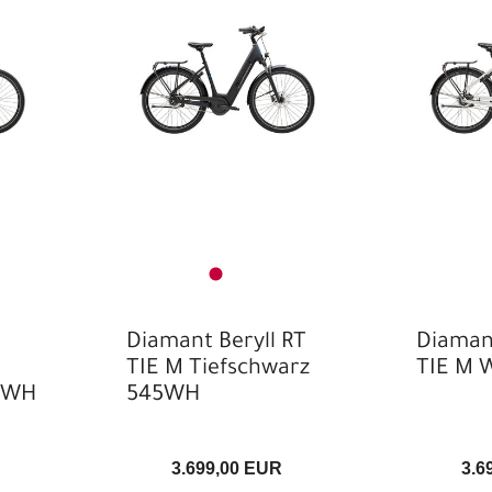
Diamant Beryll RT
Diamant
TIE M Tiefschwarz
TIE M 
45WH
545WH
3.699,00 EUR
3.6