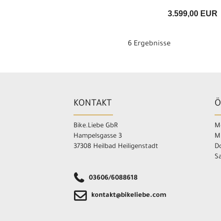
3.599,00 EUR
6 Ergebnisse
KONTAKT
Ö
Bike.Liebe GbR
Mo
Hampelsgasse 3
M
37308 Heilbad Heiligenstadt
Do
Sa
03606/6088618
kontakt@bikeliebe.com