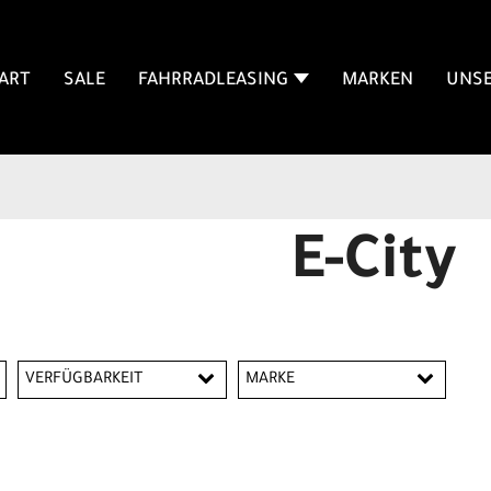
ART
SALE
FAHRRADLEASING
MARKEN
UNSE
E-City
VERFÜGBARKEIT
MARKE
Diamant
Trek
Winora