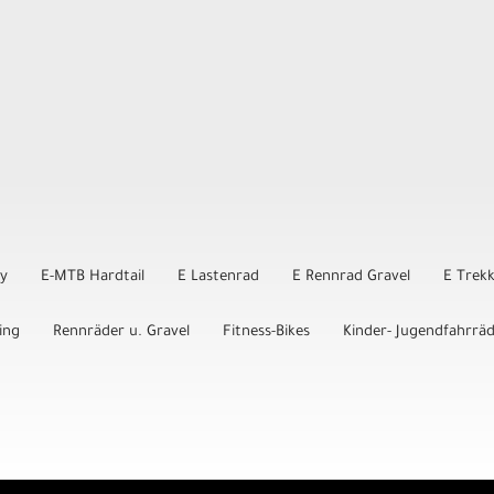
ly
E-MTB Hardtail
E Lastenrad
E Rennrad Gravel
E Trek
ing
Rennräder u. Gravel
Fitness-Bikes
Kinder- Jugendfahrrä