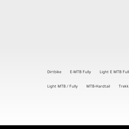
Dirtbike
E-MTB Fully
Light E MTB Ful
Light MTB / Fully
MTB-Hardtail
Trekk