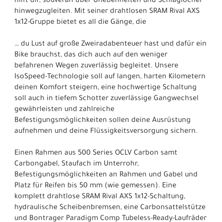
hilft dir, souverän über Unebenheiten und Schlaglöcher
hinwegzugleiten. Mit seiner drahtlosen SRAM Rival AXS
1x12-Gruppe bietet es all die Gänge, die
… du Lust auf große Zweiradabenteuer hast und dafür ein
Bike brauchst, das dich auch auf den weniger
befahrenen Wegen zuverlässig begleitet. Unsere
IsoSpeed-Technologie soll auf langen, harten Kilometern
deinen Komfort steigern, eine hochwertige Schaltung
soll auch in tiefem Schotter zuverlässige Gangwechsel
gewährleisten und zahlreiche
Befestigungsmöglichkeiten sollen deine Ausrüstung
aufnehmen und deine Flüssigkeitsversorgung sichern.
Einen Rahmen aus 500 Series OCLV Carbon samt
Carbongabel, Staufach im Unterrohr,
Befestigungsmöglichkeiten an Rahmen und Gabel und
Platz für Reifen bis 50 mm (wie gemessen). Eine
komplett drahtlose SRAM Rival AXS 1x12-Schaltung,
hydraulische Scheibenbremsen, eine Carbonsattelstütze
und Bontrager Paradigm Comp Tubeless-Ready-Laufräder