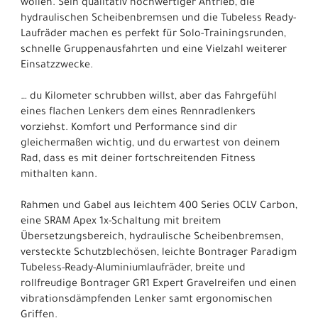
wollen. Sein qualitativ hochwertiger Antrieb, die
hydraulischen Scheibenbremsen und die Tubeless Ready-
Laufräder machen es perfekt für Solo-Trainingsrunden,
schnelle Gruppenausfahrten und eine Vielzahl weiterer
Einsatzzwecke.
… du Kilometer schrubben willst, aber das Fahrgefühl
eines flachen Lenkers dem eines Rennradlenkers
vorziehst. Komfort und Performance sind dir
gleichermaßen wichtig, und du erwartest von deinem
Rad, dass es mit deiner fortschreitenden Fitness
mithalten kann.
Rahmen und Gabel aus leichtem 400 Series OCLV Carbon,
eine SRAM Apex 1x-Schaltung mit breitem
Übersetzungsbereich, hydraulische Scheibenbremsen,
versteckte Schutzblechösen, leichte Bontrager Paradigm
Tubeless-Ready-Aluminiumlaufräder, breite und
rollfreudige Bontrager GR1 Expert Gravelreifen und einen
vibrationsdämpfenden Lenker samt ergonomischen
Griffen.