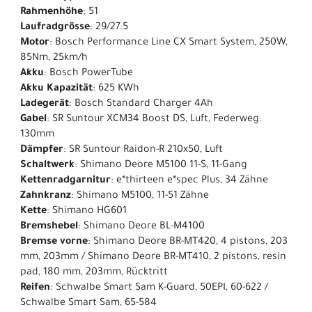
Rahmenhöhe
: 51
Laufradgrösse
: 29/27.5
Motor
: Bosch Performance Line CX Smart System, 250W,
85Nm, 25km/h
Akku
: Bosch PowerTube
Akku Kapazität
: 625 KWh
Ladegerät
: Bosch Standard Charger 4Ah
Gabel
: SR Suntour XCM34 Boost DS, Luft, Federweg:
130mm
Dämpfer
: SR Suntour Raidon-R 210x50, Luft
Schaltwerk
: Shimano Deore M5100 11-S, 11-Gang
Kettenradgarnitur
: e*thirteen e*spec Plus, 34 Zähne
Zahnkranz
: Shimano M5100, 11-51 Zähne
Kette
: Shimano HG601
Bremshebel
: Shimano Deore BL-M4100
Bremse vorne
: Shimano Deore BR-MT420, 4 pistons, 203
mm, 203mm / Shimano Deore BR-MT410, 2 pistons, resin
pad, 180 mm, 203mm, Rücktritt
Reifen
: Schwalbe Smart Sam K-Guard, 50EPI, 60-622 /
Schwalbe Smart Sam, 65-584