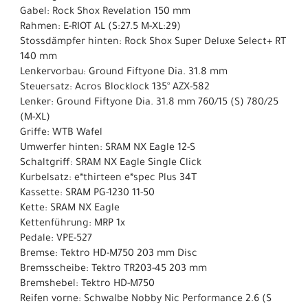
Gabel: Rock Shox Revelation 150 mm
Rahmen: E-RIOT AL (S:27.5 M-XL:29)
Stossdämpfer hinten: Rock Shox Super Deluxe Select+ RT
140 mm
Lenkervorbau: Ground Fiftyone Dia. 31.8 mm
Steuersatz: Acros Blocklock 135° AZX-582
Lenker: Ground Fiftyone Dia. 31.8 mm 760/15 (S) 780/25
(M-XL)
Griffe: WTB Wafel
Umwerfer hinten: SRAM NX Eagle 12-S
Schaltgriff: SRAM NX Eagle Single Click
Kurbelsatz: e*thirteen e*spec Plus 34T
Kassette: SRAM PG-1230 11-50
Kette: SRAM NX Eagle
Kettenführung: MRP 1x
Pedale: VPE-527
Bremse: Tektro HD-M750 203 mm Disc
Bremsscheibe: Tektro TR203-45 203 mm
Bremshebel: Tektro HD-M750
Reifen vorne: Schwalbe Nobby Nic Performance 2.6 (S