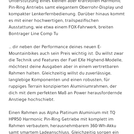
Unterstützung eines kleinen aber kraftvollen Harmonic
Pin-Ring Antriebs samt elegantem Oberrohr-Display und
kompakter Lenkerfernbedienung. Darüber hinaus kommt
es mit einer hochwertigen, trailspezifischen
Ausstattung, wie etwa einem FOX-Fahrwerk, breiten
Bontrager Line Comp Tu
… dir neben der Performance deines neuen E-
Mountainbikes auch sein Preis wichtig ist. Du willst zwar
die Technik und Features der Fuel EXe Highend-Modelle,
möchtest deine Ausgaben aber in einem vertretbaren
Rahmen halten. Gleichzeitig willst du zuverlässige,
langlebige Komponenten und einen robusten, für
ruppiges Terrain konzipierten Aluminiumrahmen, der
dich mit dem perfekten Maß an Power herausfordernde
Anstiege hochschiebt.
Einen Rahmen aus Alpha Platinum Aluminium mit TQ
HPR50 Harmonic Pin-Ring Getriebe mit komplett im
Rahmen verbautem, herausnehmbarem 360-Wh-Akku
samt smartem Ladeanschluss. Gleichzeitig sorgen ein