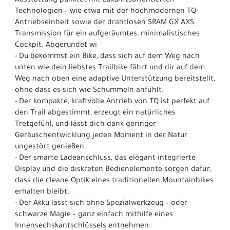
Ausstattung punktet mit zukunftsorientierten
Technologien – wie etwa mit der hochmodernen TQ-
Antriebseinheit sowie der drahtlosen SRAM GX AXS
Transmission für ein aufgeräumtes, minimalistisches
Cockpit. Abgerundet wi
- Du bekommst ein Bike, dass sich auf dem Weg nach
unten wie dein liebstes Trailbike fährt und dir auf dem
Weg nach oben eine adaptive Unterstützung bereitstellt,
ohne dass es sich wie Schummeln anfühlt.
- Der kompakte, kraftvolle Antrieb von TQ ist perfekt auf
den Trail abgestimmt, erzeugt ein natürliches
Tretgefühl, und lässt dich dank geringer
Geräuschentwicklung jeden Moment in der Natur
ungestört genießen.
- Der smarte Ladeanschluss, das elegant integrierte
Display und die diskreten Bedienelemente sorgen dafür,
dass die cleane Optik eines traditionellen Mountainbikes
erhalten bleibt.
- Der Akku lässt sich ohne Spezialwerkzeug – oder
schwarze Magie – ganz einfach mithilfe eines
Innensechskantschlüssels entnehmen.