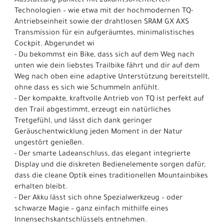
Ausstattung punktet mit zukunftsorientierten
Technologien – wie etwa mit der hochmodernen TQ-
Antriebseinheit sowie der drahtlosen SRAM GX AXS
Transmission für ein aufgeräumtes, minimalistisches
Cockpit. Abgerundet wi
- Du bekommst ein Bike, dass sich auf dem Weg nach
unten wie dein liebstes Trailbike fährt und dir auf dem
Weg nach oben eine adaptive Unterstützung bereitstellt,
ohne dass es sich wie Schummeln anfühlt.
- Der kompakte, kraftvolle Antrieb von TQ ist perfekt auf
den Trail abgestimmt, erzeugt ein natürliches
Tretgefühl, und lässt dich dank geringer
Geräuschentwicklung jeden Moment in der Natur
ungestört genießen.
- Der smarte Ladeanschluss, das elegant integrierte
Display und die diskreten Bedienelemente sorgen dafür,
dass die cleane Optik eines traditionellen Mountainbikes
erhalten bleibt.
- Der Akku lässt sich ohne Spezialwerkzeug – oder
schwarze Magie – ganz einfach mithilfe eines
Innensechskantschlüssels entnehmen.