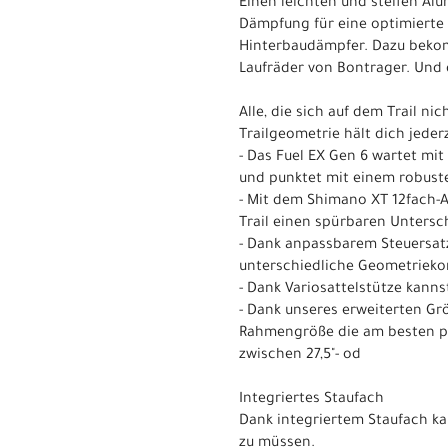
Einen leichten und steifen Al
Dämpfung für eine optimierte
Hinterbaudämpfer. Dazu bekom
Laufräder von Bontrager. Und d
Alle, die sich auf dem Trail ni
Trailgeometrie hält dich jede
- Das Fuel EX Gen 6 wartet m
und punktet mit einem robust
- Mit dem Shimano XT 12fach-
Trail einen spürbaren Unters
- Dank anpassbarem Steuersatz
unterschiedliche Geometrieko
- Dank Variosattelstütze kanns
- Dank unseres erweiterten Gr
Rahmengröße die am besten pas
zwischen 27,5"- od
Integriertes Staufach
Dank integriertem Staufach ka
zu müssen.