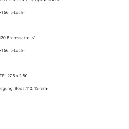
0 Bremssattel // Hydraulische
T66, 6-Loch-
20 Bremssattel //
T66, 6-Loch-
PI, 27.5 x 2.50
iegung, Boost110, 15-mm-