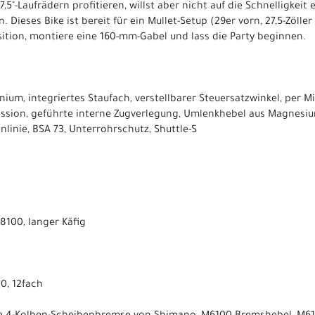
27,5"-Laufrädern profitieren, willst aber nicht auf die Schnelligkei
 Dieses Bike ist bereit für ein Mullet-Setup (29er vorn, 27,5-Zöller 
sition, montiere eine 160-mm-Gabel und lass die Party beginnen.
ium, integriertes Staufach, verstellbarer Steuersatzwinkel, per 
ession, geführte interne Zugverlegung, Umlenkhebel aus Magnesi
linie, BSA 73, Unterrohrschutz, Shuttle-S
100, langer Käfig
0, 12fach