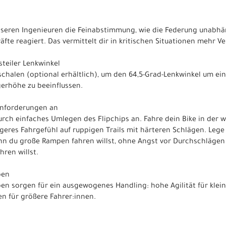
unseren Ingenieuren die Feinabstimmung, wie die Federung unabh
te reagiert. Das vermittelt dir in kritischen Situationen mehr Ve
steiler Lenkwinkel
rschalen (optional erhältlich), um den 64,5-Grad-Lenkwinkel um e
erhöhe zu beeinflussen.
Anforderungen an
rch einfaches Umlegen des Flipchips an. Fahre dein Bike in der 
geres Fahrgefühl auf ruppigen Trails mit härteren Schlägen. Lege 
enn du große Rampen fahren willst, ohne Angst vor Durchschläge
ren willst.
ben
en sorgen für ein ausgewogenes Handling: hohe Agilität für klein
en für größere Fahrer:innen.
g