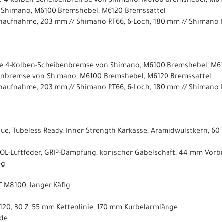
e 4-Kolben-Scheibenbremse von Shimano, M6100 Bremshebel, M612
 Shimano, M6100 Bremshebel, M6120 Bremssattel
naufnahme, 203 mm // Shimano RT66, 6-Loch, 180 mm // Shimano R
e 4-Kolben-Scheibenbremse von Shimano, M6100 Bremshebel, M61
benbremse von Shimano, M6100 Bremshebel, M6120 Bremssattel
naufnahme, 203 mm // Shimano RT66, 6-Loch, 180 mm // Shimano R
ue, Tubeless Ready, Inner Strength Karkasse, Aramidwulstkern, 60 T
VOL-Luftfeder, GRIP-Dämpfung, konischer Gabelschaft, 44 mm Vorb
eg
 M8100, langer Käfig
20, 30 Z, 55 mm Kettenlinie, 170 mm Kurbelarmlänge
nde