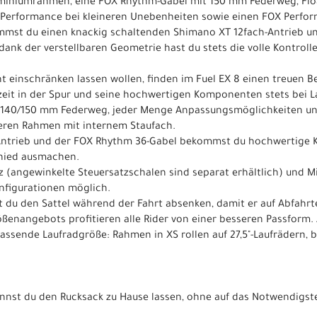
uminiumrahmen, eine FOX Rhythm-Gabel mit 150 mm Federweg, Floa
 Performance bei kleineren Unebenheiten sowie einen FOX Perfor
mst du einen knackig schaltenden Shimano XT 12fach-Antrieb und
ank der verstellbaren Geometrie hast du stets die volle Kontroll
cht einschränken lassen wollen, finden im Fuel EX 8 einen treuen B
rzeit in der Spur und seine hochwertigen Komponenten stets bei L
it 140/150 mm Federweg, jeder Menge Anpassungsmöglichkeiten un
eren Rahmen mit internem Staufach.
Antrieb und der FOX Rhythm 36-Gabel bekommst du hochwertige 
chied ausmachen.
 (angewinkelte Steuersatzschalen sind separat erhältlich) und Mi
nfigurationen möglich.
t du den Sattel während der Fahrt absenken, damit er auf Abfahrt
ößenangebots profitieren alle Rider von einer besseren Passfor
sende Laufradgröße: Rahmen in XS rollen auf 27,5"-Laufrädern, 
nnst du den Rucksack zu Hause lassen, ohne auf das Notwendigste