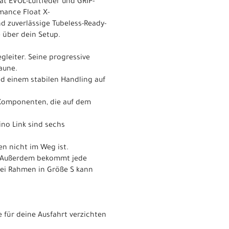
t EVOL-Luftfeder und GRIP-
mance Float X-
 zuverlässige Tubeless-Ready-
e über dein Setup.
egleiter. Seine progressive
aune.
d einem stabilen Handling auf
Komponenten, die auf dem
no Link sind sechs
en nicht im Weg ist.
m. Außerdem bekommt jede
bei Rahmen in Größe S kann
 für deine Ausfahrt verzichten