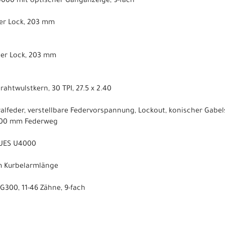
000 mit optischer Ganganzeige, 9-fach
ter Lock, 203 mm
ter Lock, 203 mm
ahtwulstkern, 30 TPI, 27.5 x 2.40
ralfeder, verstellbare Federvorspannung, Lockout, konischer Gabe
 100 mm Federweg
CUES U4000
mm Kurbelarmlänge
G300, 11-46 Zähne, 9-fach