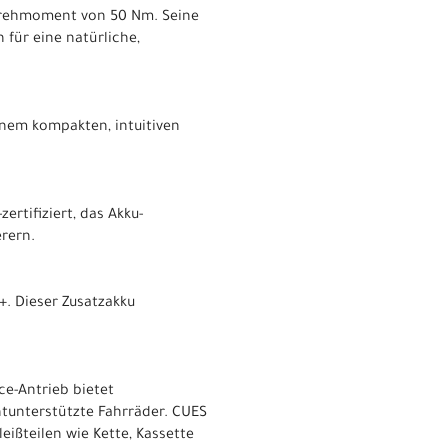
 Drehmoment von 50 Nm. Seine
 für eine natürliche,
inem kompakten, intuitiven
ertifiziert, das Akku-
erern.
+. Dieser Zusatzakku
ce-Antrieb bietet
htunterstützte Fahrräder. CUES
ißteilen wie Kette, Kassette