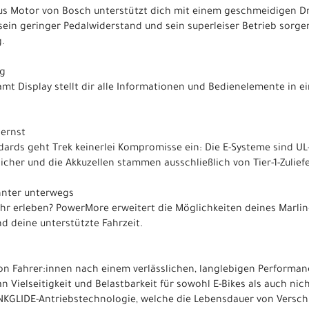
 Plus Motor von Bosch unterstützt dich mit einem geschmeidigen
sein geringer Pedalwiderstand und sein superleiser Betrieb sorgen
.
ng
mt Display stellt dir alle Informationen und Bedienelemente in e
ernst
dards geht Trek keinerlei Kompromisse ein: Die E-Systeme sind UL-z
cher und die Akkuzellen stammen ausschließlich von Tier-1-Zulief
nnter unterwegs
ehr erleben? PowerMore erweitert die Möglichkeiten deines Marlin
d deine unterstützte Fahrzeit.
von Fahrer:innen nach einem verlässlichen, langlebigen Performan
 Vielseitigkeit und Belastbarkeit für sowohl E-Bikes als auch nic
GLIDE-Antriebstechnologie, welche die Lebensdauer von Verschle