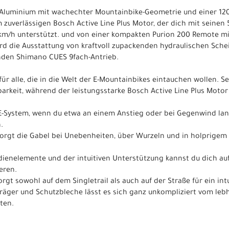
Aluminium mit wachechter Mountainbike-Geometrie und einer 120
 zuverlässigen Bosch Active Line Plus Motor, der dich mit seine
km/h unterstützt. und von einer kompakten Purion 200 Remote mi
ird die Ausstattung von kraftvoll zupackenden hydraulischen Sc
enden Shimano CUES 9fach-Antrieb.
 für alle, die in die Welt der E-Mountainbikes eintauchen wollen. 
rbarkeit, während der leistungsstarke Bosch Active Line Plus Mot
E-System, wenn du etwa an einem Anstieg oder bei Gegenwind lan
.
orgt die Gabel bei Unebenheiten, über Wurzeln und in holprigem T
dienelemente und der intuitiven Unterstützung kannst du dich au
eren.
orgt sowohl auf dem Singletrail als auch auf der Straße für ein int
äger und Schutzbleche lässt es sich ganz unkompliziert vom lebh
ten.