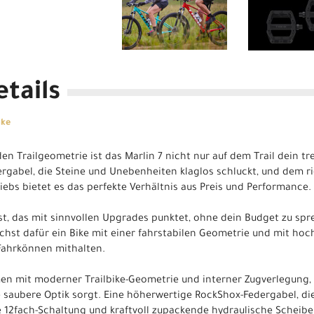
tails
ake
n Trailgeometrie ist das Marlin 7 nicht nur auf dem Trail dein tre
rgabel, die Steine und Unebenheiten klaglos schluckt, und dem 
ebs bietet es das perfekte Verhältnis aus Preis und Performance.
lst, das mit sinnvollen Upgrades punktet, ohne dein Budget zu spre
chst dafür ein Bike mit einer fahrstabilen Geometrie und mit h
Fahrkönnen mithalten.
n mit moderner Trailbike-Geometrie und interner Zugverlegung, d
e saubere Optik sorgt. Eine höherwertige RockShox-Federgabel, die
e 12fach-Schaltung und kraftvoll zupackende hydraulische Schei