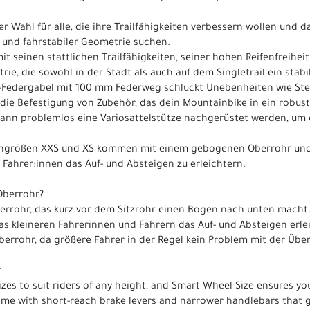
der Wahl für alle, die ihre Trailfähigkeiten verbessern wollen und 
und fahrstabiler Geometrie suchen.
it seinen stattlichen Trailfähigkeiten, seiner hohen Reifenfreiheit
, die sowohl in der Stadt als auch auf dem Singletrail ein stabi
ox-Federgabel mit 100 mm Federweg schluckt Unebenheiten wie St
 die Befestigung von Zubehör, das dein Mountainbike in ein robus
kann problemlos eine Variosattelstütze nachgerüstet werden, um 
engrößen XXS und XS kommen mit einem gebogenen Oberrohr und 
Fahrer:innen das Auf- und Absteigen zu erleichtern.
Oberrohr?
rrohr, das kurz vor dem Sitzrohr einen Bogen nach unten macht. 
s kleineren Fahrerinnen und Fahrern das Auf- und Absteigen erl
rrohr, da größere Fahrer in der Regel kein Problem mit der Üb
r
zes to suit riders of any height, and Smart Wheel Size ensures yo
come with short-reach brake levers and narrower handlebars that g