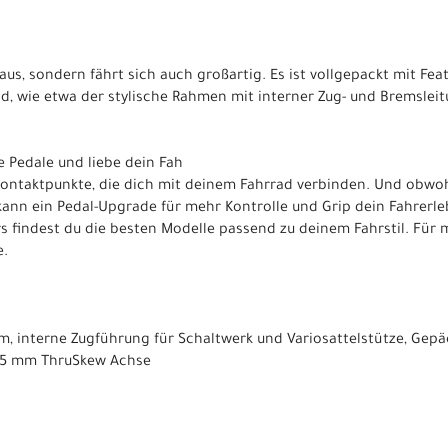
 aus, sondern fährt sich auch großartig. Es ist vollgepackt mit Fe
ind, wie etwa der stylische Rahmen mit interner Zug- und Bremsle
e Pedale und liebe dein Fah
 Kontaktpunkte, die dich mit deinem Fahrrad verbinden. Und obwo
 kann ein Pedal-Upgrade für mehr Kontrolle und Grip dein Fahrerle
s findest du die besten Modelle passend zu deinem Fahrstil. Für m
e.
m, interne Zugführung für Schaltwerk und Variosattelstütze, Gep
x 5 mm ThruSkew Achse