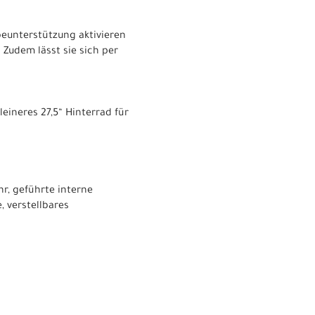
beunterstützung aktivieren
Zudem lässt sie sich per
eineres 27,5“ Hinterrad für
r, geführte interne
, verstellbares