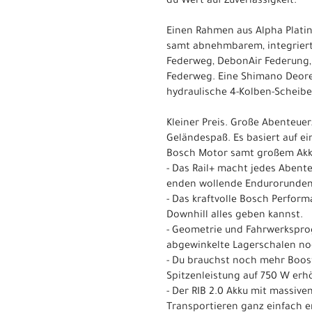
du Wert auf Zuverlässigkeit.
Einen Rahmen aus Alpha Plat
samt abnehmbarem, integriert
Federweg, DebonAir Federung,
Federweg. Eine Shimano Deore 
hydraulische 4-Kolben-Scheib
Kleiner Preis. Große Abenteuer
Geländespaß. Es basiert auf e
Bosch Motor samt großem Akku
- Das Rail+ macht jedes Abente
enden wollende Endurorunden
- Das kraftvolle Bosch Perfor
Downhill alles geben kannst.
- Geometrie und Fahrwerksprog
abgewinkelte Lagerschalen n
- Du brauchst noch mehr Boos
Spitzenleistung auf 750 W erh
- Der RIB 2.0 Akku mit massive
Transportieren ganz einfach e