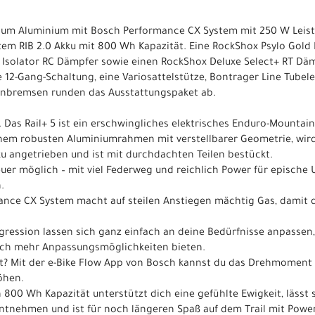
inum Aluminium mit Bosch Performance CX System mit 250 W Le
em RIB 2.0 Akku mit 800 Wh Kapazität. Eine RockShox Psylo Gold
 Isolator RC Dämpfer sowie einen RockShox Deluxe Select+ RT Dä
12-Gang-Schaltung, eine Variosattelstütze, Bontrager Line Tubel
enbremsen runden das Ausstattungspaket ab.
. Das Rail+ 5 ist ein erschwingliches elektrisches Enduro-Mountai
inem robusten Aluminiumrahmen mit verstellbarer Geometrie, wir
 angetrieben und ist mit durchdachten Teilen bestückt.
uer möglich – mit viel Federweg und reichlich Power für epische 
.
mance CX System macht auf steilen Anstiegen mächtig Gas, damit
ression lassen sich ganz einfach an deine Bedürfnisse anpassen
och mehr Anpassungsmöglichkeiten bieten.
t? Mit der e-Bike Flow App von Bosch kannst du das Drehmoment 
öhen.
n 800 Wh Kapazität unterstützt dich eine gefühlte Ewigkeit, lässt
ntnehmen und ist für noch längeren Spaß auf dem Trail mit Powe