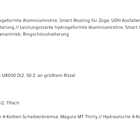
geformte Aluminiumrohre, Smart Routing für Züge, UDH Ausfallen
terung // Leistungsstarke hydrogeformte Aluminiumrohre, Smart 
menantrieb, Ringschlosshalterung
U8050 Di2, 50 Z. an größtem Ritzel
2, 11fach
e 4-Kolben-Scheibenbremse, Magura MT Thirty // Hydraulische 4-