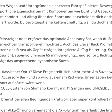
 allen Wegen und Untergründen sichereren Fahrspaß bietet. Desweg
s sportliche Eigenschaften mit Komponenten wie Licht und Gepäckt
em Komfort und Alltag über den Sport und entscheidest dich desha
piert wurde. Du bevorzugst eine Kettenschaltung, weil du doch en
feinsteiger oder ergänze das optionale Accessory Bar, wenn du Sc
rreichbar transportieren möchtest. Auch das Clever Rack Pro mit 
etenz des Suvea als Gepäckträger. Integrierte AirTag-Halterung, Ko
ewicht, super-voluminöse 65 mm-Bereifung... und so fort. Richtig 
rägt das ansprechend dynamische Suvea.
t klassischer Optik? Diese Frage stellt sich nicht mehr. Am Suvea 
 Accessory Bar - und so wird aus einem Rad viele. Unser Leben bew
twort auf hätte, wäre, wenn.
 CUES-System von Shimano kommt mit 11 Gängen und LINKGLIDE für
t.
y bremst bei allen Bedingungen kraftvoll, aber super kontrolliert
on der Akku-Öffnung vereinfacht die Akku-Entnahme, erlaubt die Int