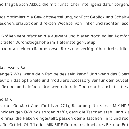
trägt Bosch Akkus, die mit künstlicher Intelligenz dafür sorgen, 
ings optimiert die Gewichtsverteilung, schützt Gepäck und Schalt
Taschen, erlaubt den direkten Wechsel von linker und rechter Ta
 Größen vereinfachen die Auswahl und bieten doch vollen Komfort
s tiefer Durchstiegshöhe im Tiefeinsteiger-Setup.
 macht aus einem Rahmen zwei Bikes und verfügt über drei seitli
 Accessory Bar.
Stange"? Was, wenn dein Rad beides sein kann? Und wenn das Obe
Kauf dir das optionale und modulare Accessory Bar für dein Suvea
z flexibel und einfach. Und wenn du kein Oberrohr brauchst, ist es 
nd MIK
oderner Gepäckträger für bis zu 27 kg Beladung. Nutze das MIK HD
einzigartigen D-Wings sorgen dafür, dass die Taschen stabil und kl
u einmal die Haken eingestellt, passen deine Taschen links und r
für Ortlieb QL 3.1 oder MIK SIDE für noch schnelleres Be- und Ent