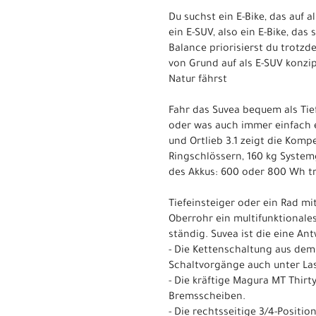
Du suchst ein E-Bike, das auf
ein E-SUV, also ein E-Bike, da
Balance priorisierst du trotzd
von Grund auf als E-SUV konzi
Natur fährst
Fahr das Suvea bequem als Tie
oder was auch immer einfach e
und Ortlieb 3.1 zeigt die Komp
Ringschlössern, 160 kg Systemg
des Akkus: 600 oder 800 Wh t
Tiefeinsteiger oder ein Rad mi
Oberrohr ein multifunktionales
ständig. Suvea ist die eine An
- Die Kettenschaltung aus dem
Schaltvorgänge auch unter Las
- Die kräftige Magura MT Thirt
Bremsscheiben.
- Die rechtsseitige 3/4-Positi