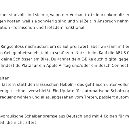
t
 aber sinnvoll sind sie nur, wenn der Vorbau trotzdem unkomplizie
n kosten, weil sie schwierig sind und viel Zeit in Anspruch nehme
ation - formschön und trotzdem funktional.
 Ringschloss nachrüsten, um es auf preiswert, aber wirksam mit 
n Gelegenheitsdiebstahl zu schützen. Nutze beim Kauf die ABUS
e deine Schlösser am Bike. Du kannst dein E-Bike auch digital geg
findest du Platz für ein Apple Airtag und/oder ein Bosch Connec
alten
 Tastern statt den klassischen Hebeln - das geht auch unter voll
eniger schnell verschleißt. Ein Update für automatische Schaltun
frequenz wählen und alles, abgesehen vom Treten, passiert autom
 hydraulische Scheibenbremse aus Deutschland mit 4 Kolben für m
t, die nicht altert.