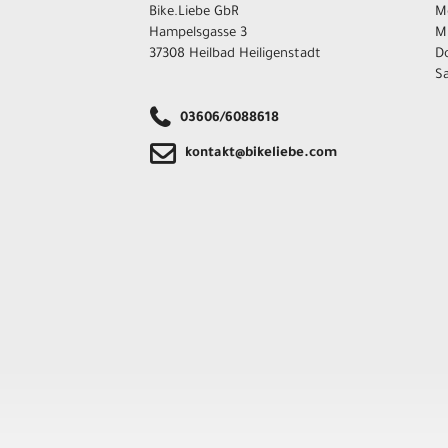
Bike.Liebe GbR
Mo
Hampelsgasse 3
M
37308 Heilbad Heiligenstadt
Do
Sa
03606/6088618
kontakt@bikeliebe.com