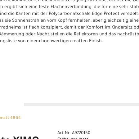
wicht kommt durch die Inmold-Fertigung zustande, bei der die O
 ergibt sich eine feste Flächenverbindung, die für eine sehr stab
 sind die Kanten mit der Polycarbonatschale Edge Protect veredel
ss sie Sonnenstrahlen vom Kopf fernhalten, aber gleichzeitig eine
radhelms ist flach konzipiert, damit der Komfort im Kindersitz o
Dämmerung oder Nacht stellen die Reflektoren und das nachrüstbar
ungsliste von einem hochwertigen matten Finish.
n
 matt 49-54
Art.Nr. A9720150