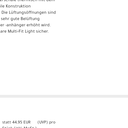
berschale thermisch mit dem
ile Konstruktion
t. Die Lüftungsöffnungen sind
 sehr gute Belüftung
der -anhänger erhöht wird.
e Multi-Fit Light sicher.
statt
44,95 EUR
(
UVP
) pro