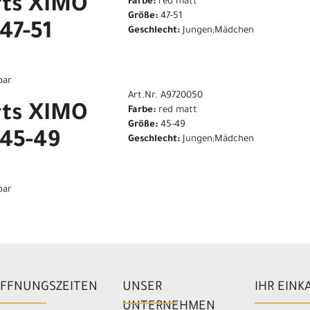
rts XIMO
Farbe:
red matt
Größe:
47-51
47-51
Geschlecht:
Jungen;Mädchen
bar
Art.Nr. A9720050
rts XIMO
Farbe:
red matt
Größe:
45-49
 45-49
Geschlecht:
Jungen;Mädchen
bar
FFNUNGSZEITEN
UNSER
IHR EINK
UNTERNEHMEN