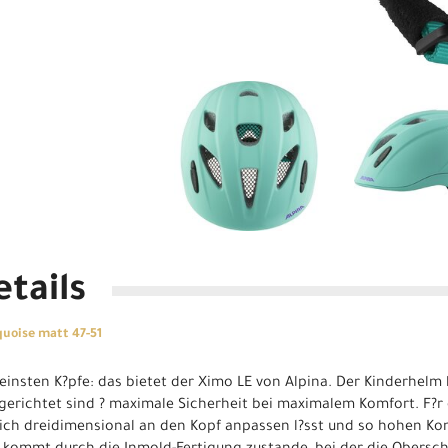
tails
uoise matt 47-51
leinsten K?pfe: das bietet der Ximo LE von Alpina. Der Kinderhelm h
usgerichtet sind ? maximale Sicherheit bei maximalem Komfort. F?r 
 sich dreidimensional an den Kopf anpassen l?sst und so hohen K