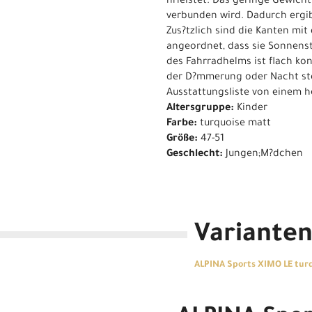
hrleistet. Das geringe Gewich
verbunden wird. Dadurch ergibt
Zus?tzlich sind die Kanten mit
angeordnet, dass sie Sonnenst
des Fahrradhelms ist flach kon
der D?mmerung oder Nacht stel
Ausstattungsliste von einem 
Altersgruppe:
Kinder
Farbe:
turquoise matt
Größe:
47-51
Geschlecht:
Jungen;M?dchen
Variante
ALPINA Sports XIMO LE turq