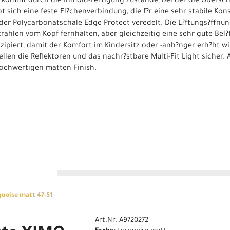
t kommt durch die Inmold-Fertigung zustande, bei der die Obersc
 sich eine feste Fl?chenverbindung, die f?r eine sehr stabile Kons
 der Polycarbonatschale Edge Protect veredelt. Die L?ftungs?ffnu
rahlen vom Kopf fernhalten, aber gleichzeitig eine sehr gute Bel
zipiert, damit der Komfort im Kindersitz oder -anh?nger erh?ht wi
len die Reflektoren und das nachr?stbare Multi-Fit Light sicher.
hochwertigen matten Finish.
n
uoise matt 47-51
Art.Nr. A9720272