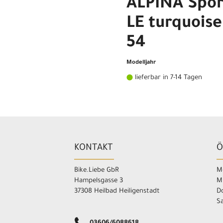
ALPINA Spo
LE turquoise
54
Modelljahr
lieferbar in 7-14 Tagen
KONTAKT
Ö
Bike.Liebe GbR
Mo
Hampelsgasse 3
M
37308 Heilbad Heiligenstadt
Do
Sa