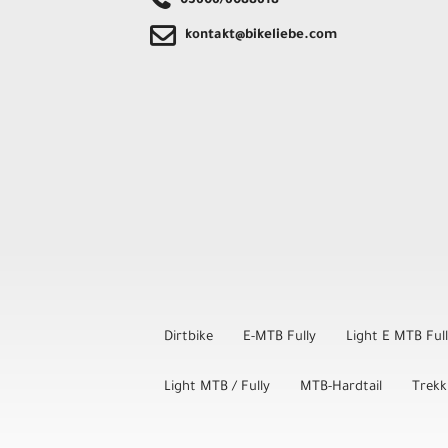
03606/6088618
kontakt@bikeliebe.com
Dirtbike
E-MTB Fully
Light E MTB Ful
Light MTB / Fully
MTB-Hardtail
Trekk