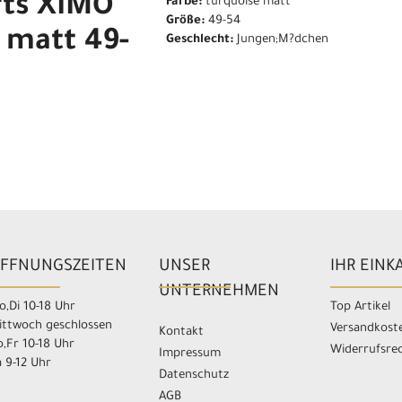
rts XIMO
Farbe:
turquoise matt
Größe:
49-54
 matt 49-
Geschlecht:
Jungen;M?dchen
FFNUNGSZEITEN
UNSER
IHR EINK
UNTERNEHMEN
,Di 10-18 Uhr
Top Artikel
ittwoch geschlossen
Versandkost
Kontakt
,Fr 10-18 Uhr
Widerrufsre
Impressum
 9-12 Uhr
Datenschutz
AGB