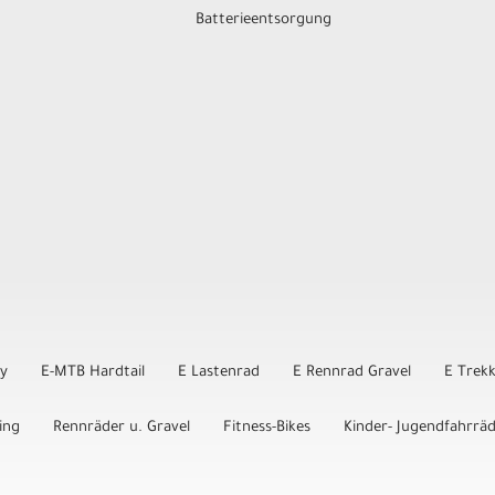
Batterieentsorgung
ly
E-MTB Hardtail
E Lastenrad
E Rennrad Gravel
E Trek
ing
Rennräder u. Gravel
Fitness-Bikes
Kinder- Jugendfahrrä