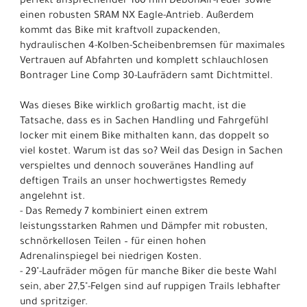
perfekt ansprechender 160 mm DebonAir-Feder sowie
einen robusten SRAM NX Eagle-Antrieb. Außerdem
kommt das Bike mit kraftvoll zupackenden,
hydraulischen 4-Kolben-Scheibenbremsen für maximales
Vertrauen auf Abfahrten und komplett schlauchlosen
Bontrager Line Comp 30-Laufrädern samt Dichtmittel.
Was dieses Bike wirklich großartig macht, ist die
Tatsache, dass es in Sachen Handling und Fahrgefühl
locker mit einem Bike mithalten kann, das doppelt so
viel kostet. Warum ist das so? Weil das Design in Sachen
verspieltes und dennoch souveränes Handling auf
deftigen Trails an unser hochwertigstes Remedy
angelehnt ist.
- Das Remedy 7 kombiniert einen extrem
leistungsstarken Rahmen und Dämpfer mit robusten,
schnörkellosen Teilen – für einen hohen
Adrenalinspiegel bei niedrigen Kosten.
- 29"-Laufräder mögen für manche Biker die beste Wahl
sein, aber 27,5"-Felgen sind auf ruppigen Trails lebhafter
und spritziger.