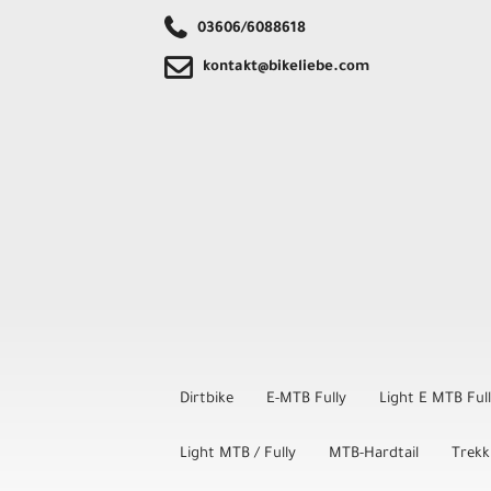
03606/6088618
kontakt@bikeliebe.com
Dirtbike
E-MTB Fully
Light E MTB Ful
Light MTB / Fully
MTB-Hardtail
Trekk