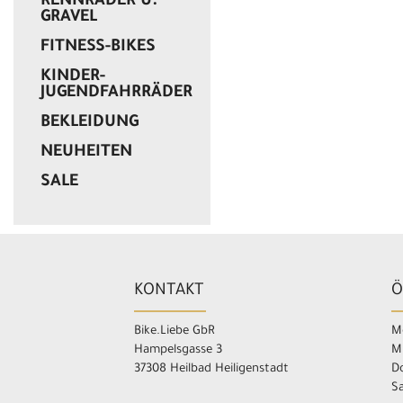
RENNRÄDER U.
GRAVEL
FITNESS-BIKES
KINDER-
JUGENDFAHRRÄDER
BEKLEIDUNG
NEUHEITEN
SALE
KONTAKT
Ö
Bike.Liebe GbR
Mo
Hampelsgasse 3
M
37308 Heilbad Heiligenstadt
Do
Sa