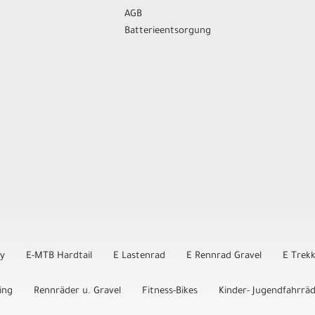
AGB
Batterieentsorgung
ly
E-MTB Hardtail
E Lastenrad
E Rennrad Gravel
E Trek
ing
Rennräder u. Gravel
Fitness-Bikes
Kinder- Jugendfahrrä