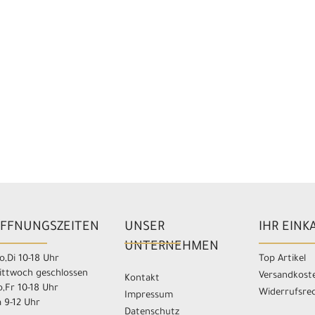
FFNUNGSZEITEN
UNSER
IHR EINK
UNTERNEHMEN
,Di 10-18 Uhr
Top Artikel
ittwoch geschlossen
Versandkost
Kontakt
,Fr 10-18 Uhr
Widerrufsre
Impressum
 9-12 Uhr
Datenschutz