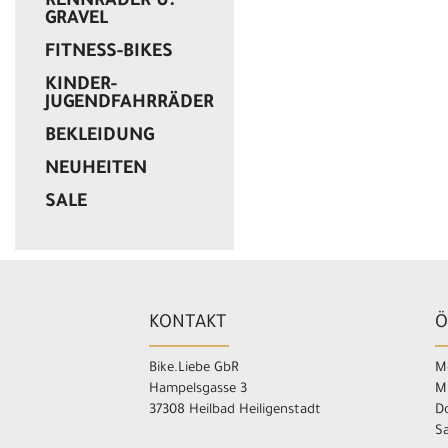
RENNRÄDER U.
GRAVEL
FITNESS-BIKES
KINDER-
JUGENDFAHRRÄDER
BEKLEIDUNG
NEUHEITEN
SALE
KONTAKT
Ö
Bike.Liebe GbR
Mo
Hampelsgasse 3
M
37308 Heilbad Heiligenstadt
Do
Sa