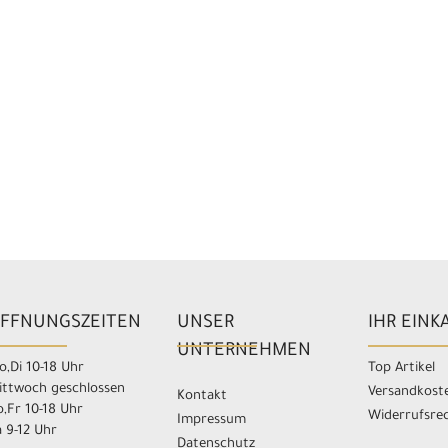
FFNUNGSZEITEN
UNSER
IHR EINK
UNTERNEHMEN
,Di 10-18 Uhr
Top Artikel
ittwoch geschlossen
Versandkost
Kontakt
,Fr 10-18 Uhr
Widerrufsre
Impressum
 9-12 Uhr
Datenschutz