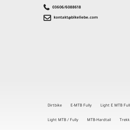
03606/6088618
kontakt@bikeliebe.com
Dirtbike
E-MTB Fully
Light E MTB Ful
Light MTB / Fully
MTB-Hardtail
Trekk