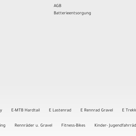
AGB
Batterieentsorgung
ly
E-MTB Hardtail
E Lastenrad
E Rennrad Gravel
E Trek
ing
Rennräder u. Gravel
Fitness-Bikes
Kinder- Jugendfahrrä