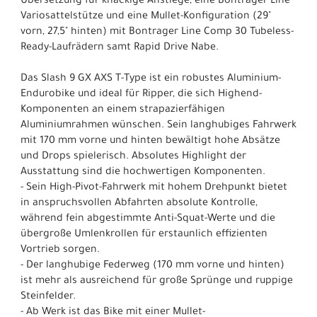
Übersetzung für knackige Anstiege, eine Bontrager Line
Variosattelstütze und eine Mullet-Konfiguration (29"
vorn, 27,5" hinten) mit Bontrager Line Comp 30 Tubeless-
Ready-Laufrädern samt Rapid Drive Nabe.
Das Slash 9 GX AXS T-Type ist ein robustes Aluminium-
Endurobike und ideal für Ripper, die sich Highend-
Komponenten an einem strapazierfähigen
Aluminiumrahmen wünschen. Sein langhubiges Fahrwerk
mit 170 mm vorne und hinten bewältigt hohe Absätze
und Drops spielerisch. Absolutes Highlight der
Ausstattung sind die hochwertigen Komponenten.
- Sein High-Pivot-Fahrwerk mit hohem Drehpunkt bietet
in anspruchsvollen Abfahrten absolute Kontrolle,
während fein abgestimmte Anti-Squat-Werte und die
übergroße Umlenkrollen für erstaunlich effizienten
Vortrieb sorgen.
- Der langhubige Federweg (170 mm vorne und hinten)
ist mehr als ausreichend für große Sprünge und ruppige
Steinfelder.
- Ab Werk ist das Bike mit einer Mullet-