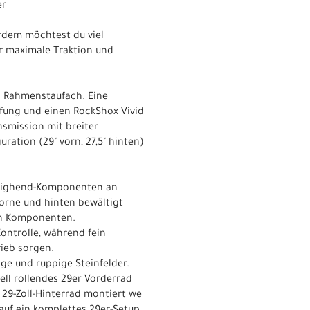
er
rdem möchtest du viel
ür maximale Traktion und
n Rahmenstaufach. Eine
fung und einen RockShox Vivid
smission mit breiter
ration (29" vorn, 27,5" hinten)
ch Highend-Komponenten an
orne und hinten bewältigt
gen Komponenten.
ontrolle, während fein
rieb sorgen.
ge und ruppige Steinfelder.
ell rollendes 29er Vorderrad
n 29-Zoll-Hinterrad montiert we