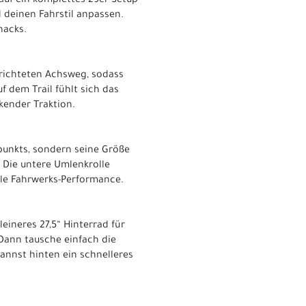
auf ein komplettes 29er-Setup
d deinen Fahrstil anpassen.
nacks.
richteten Achsweg, sodass
f dem Trail fühlt sich das
kender Traktion.
punkts, sondern seine Größe
. Die untere Umlenkrolle
le Fahrwerks-Performance.
eineres 27,5“ Hinterrad für
Dann tausche einfach die
annst hinten ein schnelleres