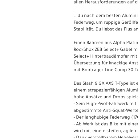
allen Herausforderungen auf d
… du nach dem besten Alumini
Federweg, um ruppige Geröllfe
Stabilität. Du liebst das Plus a
Einen Rahmen aus Alpha Plati
RockShox ZEB Select+ Gabel m
Select+ Hinterbaudämpfer mit
Übersetzung für knackige Ansti
mit Bontrager Line Comp 30 Tu
Das Slash 9 GX AXS T-Type ist
einem strapazierfähigen Alum
hohe Absätze und Drops spiel
- Sein High-Pivot-Fahrwerk mi
abgestimmte Anti-Squat-Werte 
- Der langhubige Federweg (17
- Ab Werk ist das Bike mit ein
wird mit einem steifen, agilen