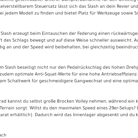
hältnis, geschraubter unterer Dämpferaufnahme für den Umstieg 
elverstellbarem Steuersatz lässt sich das Slash an dein Revier un
 bei jedem Modell zu finden und bietet Platz für Werkzeuge sowie S
Slash erzeugt beim Eintauschen der Federung einen rückwärtsge
ft des Schlags bewegt und auf diese Weise schneller ausweicht. Au
g an und der Speed wird beibehalten, bei gleichzeitig beeindruc
m Slash beseitigt nicht nur den Pedalrückschlag des hohen Dreh
 zudem optimale Anti-Squat-Werte für eine hohe Antriebseffizienz
 am Schaltwerk für geschmeidigere Gangwechsel und eine optima
rad kannst du selbst große Brocken Volley nehmen, während ein kl
errain sorgt. Willst du den maximalen Speed eines 29er-Setups? 
at erhältlich). Dadurch wird das Innenlager abgesenkt und du k
fach