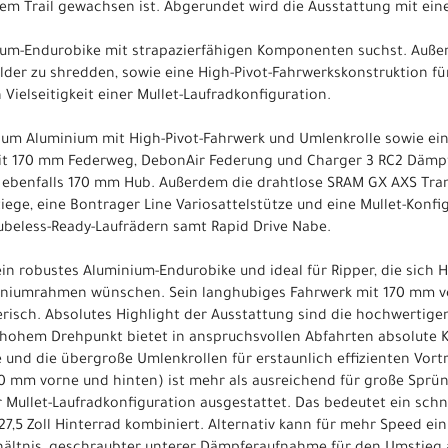
em Trail gewachsen ist. Abgerundet wird die Ausstattung mit ein
um-Endurobike mit strapazierfähigen Komponenten suchst. Auße
lder zu shredden, sowie eine High-Pivot-Fahrwerkskonstruktion f
n Vielseitigkeit einer Mullet-Laufradkonfiguration.
num Aluminium mit High-Pivot-Fahrwerk und Umlenkrolle sowie ei
it 170 mm Federweg, DebonAir Federung und Charger 3 RC2 Dämp
 ebenfalls 170 mm Hub. Außerdem die drahtlose SRAM GX AXS Tran
ege, eine Bontrager Line Variosattelstütze und eine Mullet-Konfigu
beless-Ready-Laufrädern samt Rapid Drive Nabe.
 ein robustes Aluminium-Endurobike und ideal für Ripper, die si
iniumrahmen wünschen. Sein langhubiges Fahrwerk mit 170 mm v
erisch. Absolutes Highlight der Ausstattung sind die hochwerti
t hohem Drehpunkt bietet in anspruchsvollen Abfahrten absolute K
und die übergroße Umlenkrollen für erstaunlich effizienten Vort
0 mm vorne und hinten) ist mehr als ausreichend für große Sprün
er Mullet-Laufradkonfiguration ausgestattet. Das bedeutet ein schn
 27,5 Zoll Hinterrad kombiniert. Alternativ kann für mehr Speed ei