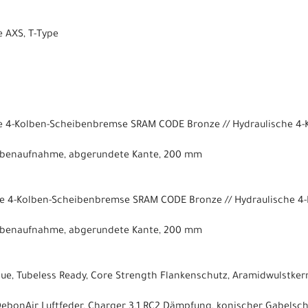
 AXS, T-Type
e 4-Kolben-Scheibenbremse SRAM CODE Bronze // Hydraulische 4
eibenaufnahme, abgerundete Kante, 200 mm
he 4-Kolben-Scheibenbremse SRAM CODE Bronze // Hydraulische 
eibenaufnahme, abgerundete Kante, 200 mm
ue, Tubeless Ready, Core Strength Flankenschutz, Aramidwulstkern, 
DebonAir Luftfeder, Charger 3.1 RC2 Dämpfung, konischer Gabelsch