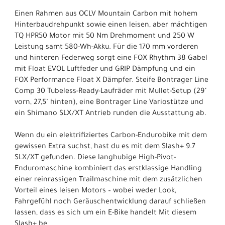
Einen Rahmen aus OCLV Mountain Carbon mit hohem
Hinterbaudrehpunkt sowie einen leisen, aber mächtigen
TQ HPR50 Motor mit 50 Nm Drehmoment und 250 W
Leistung samt 580-Wh-Akku. Für die 170 mm vorderen
und hinteren Federweg sorgt eine FOX Rhythm 38 Gabel
mit Float EVOL Luftfeder und GRIP Dämpfung und ein
FOX Performance Float X Dämpfer. Steife Bontrager Line
Comp 30 Tubeless-Ready-Laufräder mit Mullet-Setup (29"
vorn, 27,5" hinten), eine Bontrager Line Variostütze und
ein Shimano SLX/XT Antrieb runden die Ausstattung ab.
Wenn du ein elektrifiziertes Carbon-Endurobike mit dem
gewissen Extra suchst, hast du es mit dem Slash+ 9.7
SLX/XT gefunden. Diese langhubige High-Pivot-
Enduromaschine kombiniert das erstklassige Handling
einer reinrassigen Trailmaschine mit dem zusätzlichen
Vorteil eines leisen Motors – wobei weder Look,
Fahrgefühl noch Geräuschentwicklung darauf schließen
lassen, dass es sich um ein E-Bike handelt Mit diesem
Slash+ be