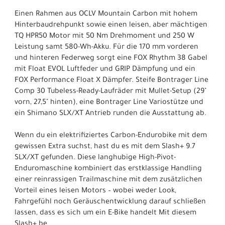
Einen Rahmen aus OCLV Mountain Carbon mit hohem
Hinterbaudrehpunkt sowie einen leisen, aber mächtigen
TQ HPR50 Motor mit 50 Nm Drehmoment und 250 W
Leistung samt 580-Wh-Akku. Für die 170 mm vorderen
und hinteren Federweg sorgt eine FOX Rhythm 38 Gabel
mit Float EVOL Luftfeder und GRIP Dämpfung und ein
FOX Performance Float X Dämpfer. Steife Bontrager Line
Comp 30 Tubeless-Ready-Laufräder mit Mullet-Setup (29"
vorn, 27,5" hinten), eine Bontrager Line Variostütze und
ein Shimano SLX/XT Antrieb runden die Ausstattung ab.
Wenn du ein elektrifiziertes Carbon-Endurobike mit dem
gewissen Extra suchst, hast du es mit dem Slash+ 9.7
SLX/XT gefunden. Diese langhubige High-Pivot-
Enduromaschine kombiniert das erstklassige Handling
einer reinrassigen Trailmaschine mit dem zusätzlichen
Vorteil eines leisen Motors – wobei weder Look,
Fahrgefühl noch Geräuschentwicklung darauf schließen
lassen, dass es sich um ein E-Bike handelt Mit diesem
Slash+ be